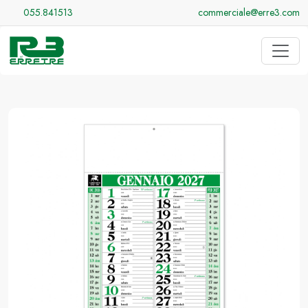
055.841513
commerciale@erre3.com