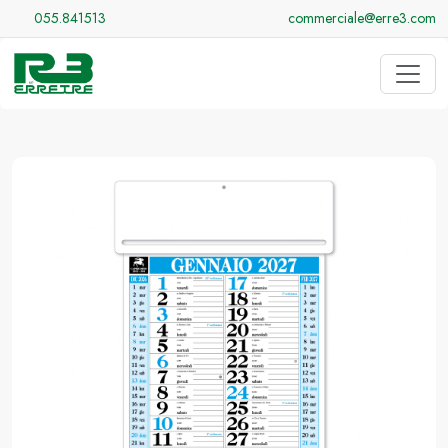
055.841513
commerciale@erre3.com