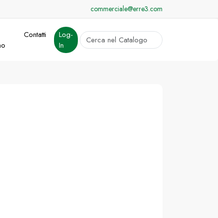
commerciale@erre3.com
Contatti
Log-
cerca
mo
In
Invia