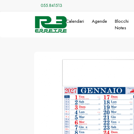
055.841513
Calendari
Agende
Blocchi
Notes