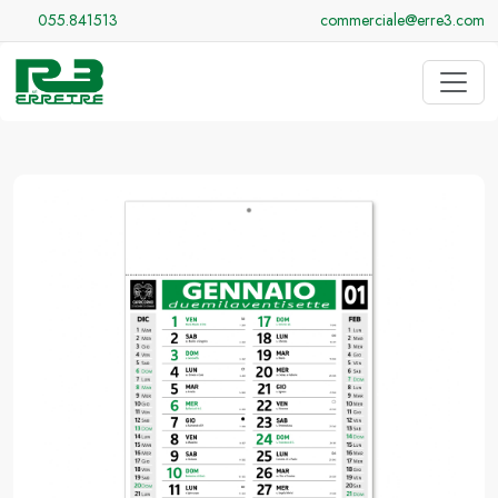
055.841513
commerciale@erre3.com