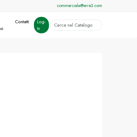
commerciale@erre3.com
Contatti
Log-
cerca
mo
In
Invia