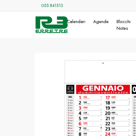
055.841513
Calendari
Agende
Blocchi
Notes