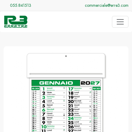
055.841513
commerciale@erre3.com