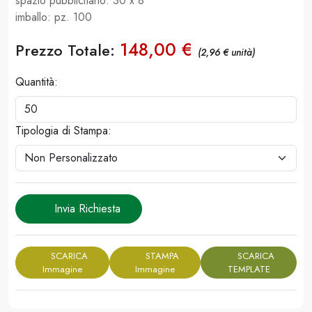
spazio pubblicitario: 30 x 8
imballo: pz. 100
148,00 €
Prezzo Totale:
(2,96 € unità)
Quantità:
Tipologia di Stampa:
Invia Richiesta
SCARICA
STAMPA
SCARICA
Immagine
Immagine
TEMPLATE