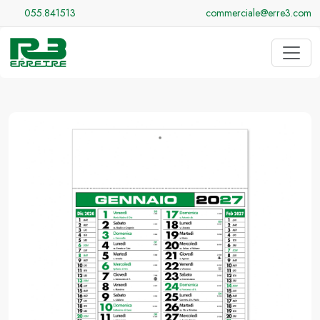
055.841513
commerciale@erre3.com