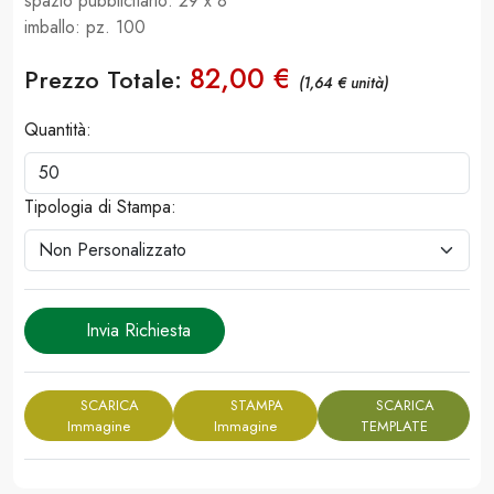
spazio pubblicitario: 29 x 8
imballo: pz. 100
82,00 €
Prezzo Totale:
(1,64 € unità)
Quantità:
Tipologia di Stampa:
Invia Richiesta
SCARICA
STAMPA
SCARICA
Immagine
Immagine
TEMPLATE