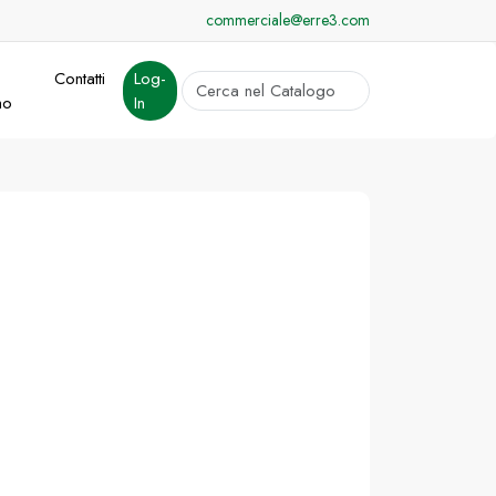
commerciale@erre3.com
Contatti
Log-
cerca
mo
In
Invia