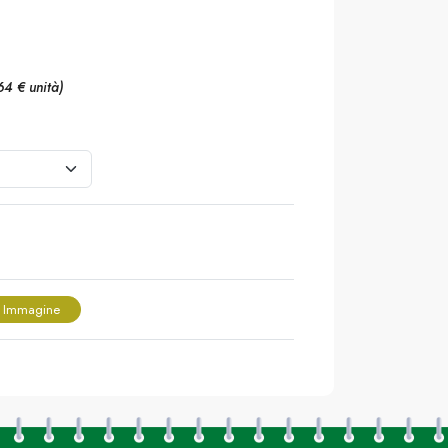
64 € unità)
 Immagine