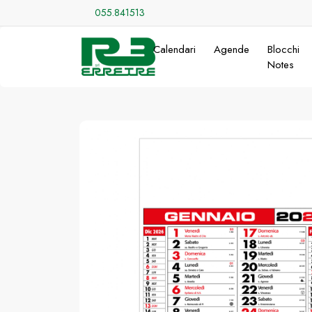
055.841513
Calendari
Agende
Blocchi
Notes