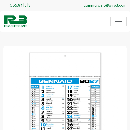
055.841513
commerciale@erre3.com