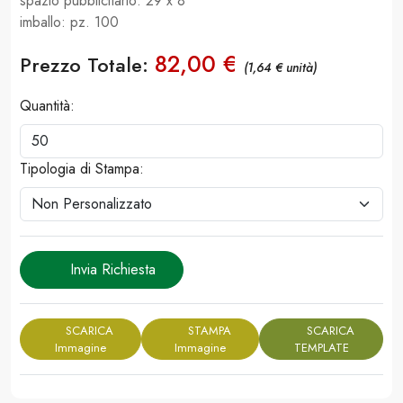
spazio pubblicitario: 29 x 8
imballo: pz. 100
82,00 €
Prezzo Totale:
(1,64 € unità)
Quantità:
Tipologia di Stampa:
Invia Richiesta
SCARICA
STAMPA
SCARICA
Immagine
Immagine
TEMPLATE