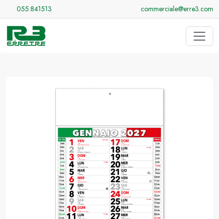
055.841513
commerciale@erre3.com