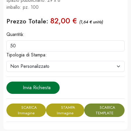
spazio pubblicitario: 29 x 8
imballo: pz. 100
82,00 €
Prezzo Totale:
(1,64 € unità)
Quantità:
Tipologia di Stampa:
Invia Richiesta
SCARICA
STAMPA
SCARICA
Immagine
Immagine
TEMPLATE