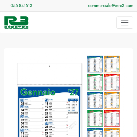
055.841513
commerciale@erre3.com