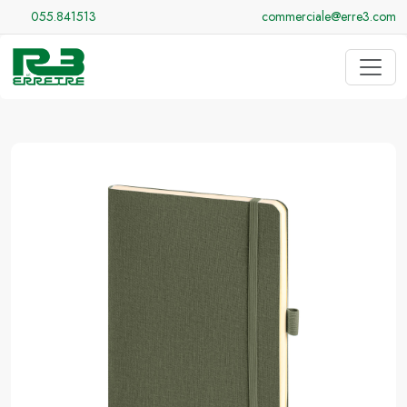
055.841513
commerciale@erre3.com