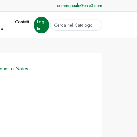
commerciale@erre3.com
Contatti
Log-
cerca
mo
In
Invia
punti e Notes