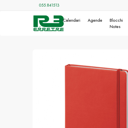
055.841513
Calendari
Agende
Blocchi
Notes