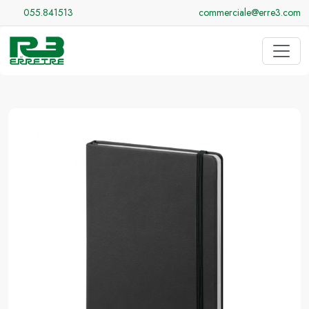
055.841513
commerciale@erre3.com