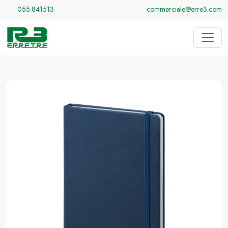
055.841513
commerciale@erre3.com