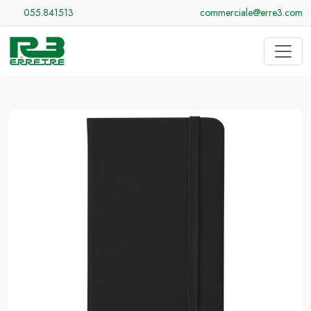
055.841513
commerciale@erre3.com