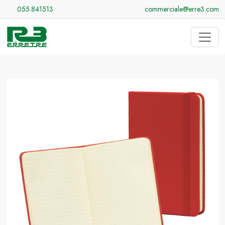
055.841513
commerciale@erre3.com