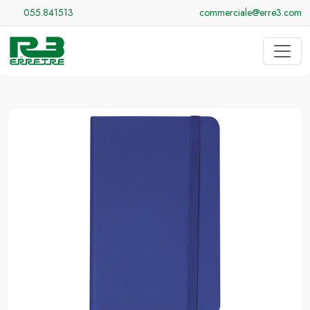
055.841513
commerciale@erre3.com