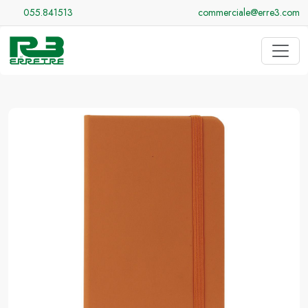
055.841513
commerciale@erre3.com