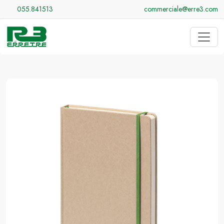
055.841513
commerciale@erre3.com