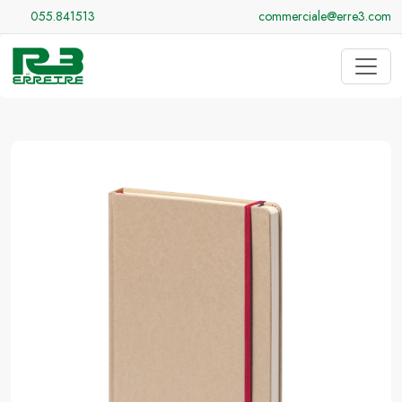
055.841513
commerciale@erre3.com