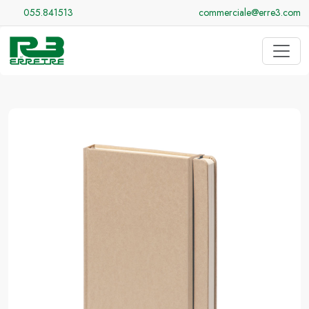
055.841513
commerciale@erre3.com