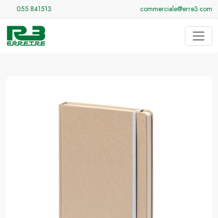
055.841513
commerciale@erre3.com