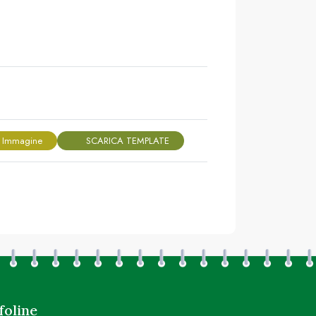
 Immagine
SCARICA TEMPLATE
foline