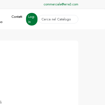
commerciale@erre3.com
Contatti
Log-
cerca
mo
In
Invia
li