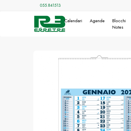
055.841513
Calendari
Agende
Blocchi
Notes