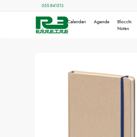
055.841513
Calendari
Agende
Blocchi
Notes