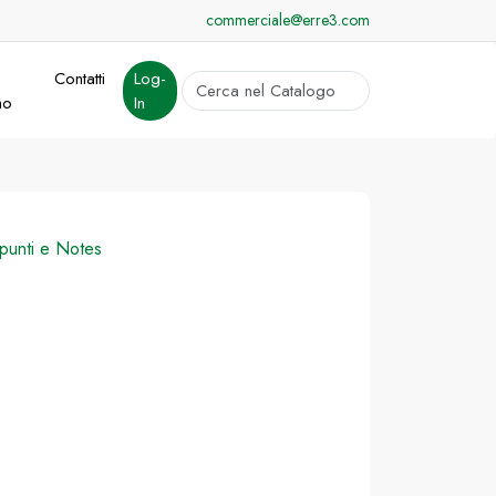
commerciale@erre3.com
Contatti
Log-
cerca
mo
In
Invia
punti e Notes