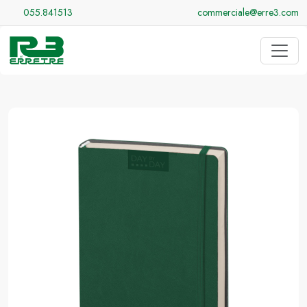
055.841513
commerciale@erre3.com