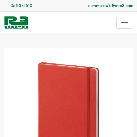
055.841513
commerciale@erre3.com