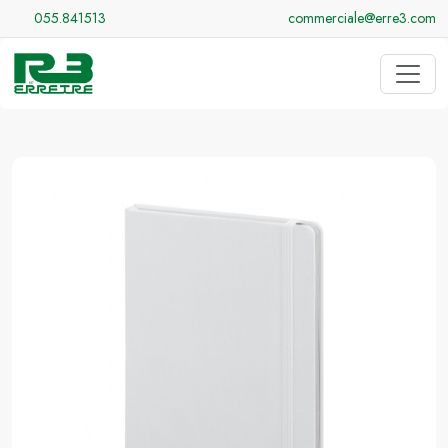
055.841513
commerciale@erre3.com