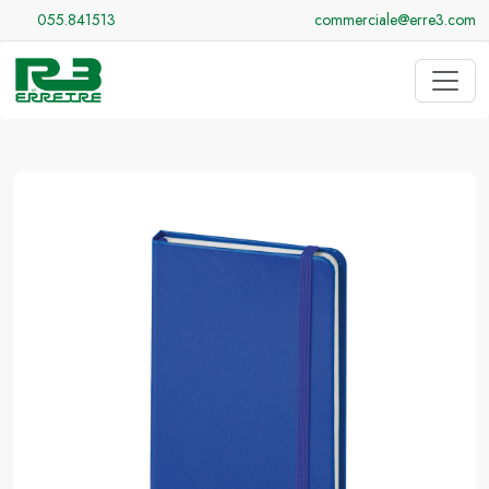
055.841513
commerciale@erre3.com