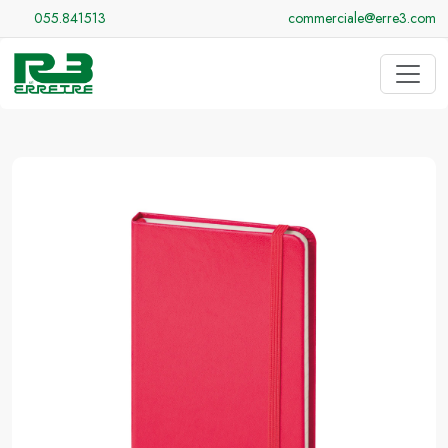
055.841513
commerciale@erre3.com