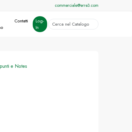
commerciale@erre3.com
Contatti
Log-
cerca
mo
In
Invia
punti e Notes