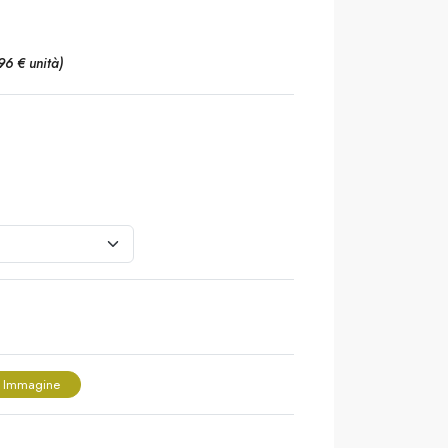
,96 € unità)
 Immagine