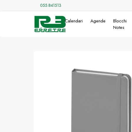
055.841513
Calendari
Agende
Blocchi
Notes