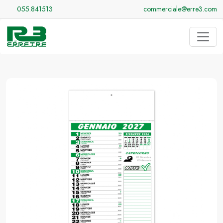
055.841513
commerciale@erre3.com