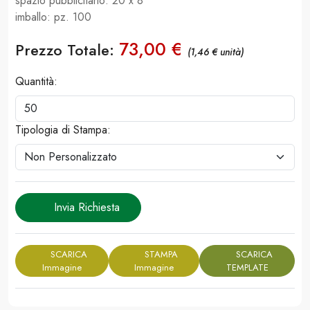
spazio pubblicitario: 20 x 8
imballo: pz. 100
73,00 €
Prezzo Totale:
(1,46 € unità)
Quantità:
Tipologia di Stampa:
Invia Richiesta
SCARICA
STAMPA
SCARICA
Immagine
Immagine
TEMPLATE