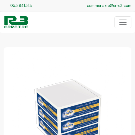
055.841513
commerciale@erre3.com