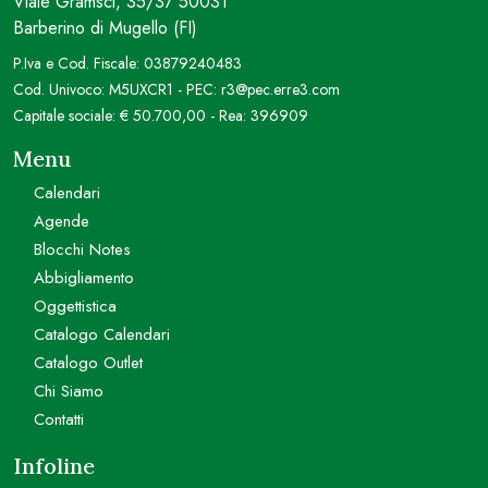
Viale Gramsci, 35/37 50031
Barberino di Mugello (FI)
P.Iva e Cod. Fiscale: 03879240483
Cod. Univoco: M5UXCR1 - PEC: r3@pec.erre3.com
Capitale sociale: € 50.700,00 - Rea: 396909
Menu
Calendari
Agende
Blocchi Notes
Abbigliamento
Oggettistica
Catalogo Calendari
Catalogo Outlet
Chi Siamo
Contatti
Infoline