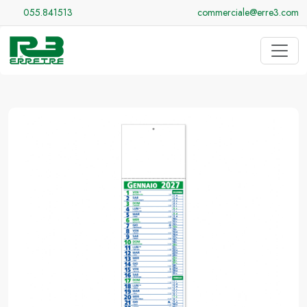
055.841513
commerciale@erre3.com