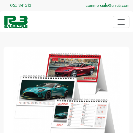
055.841513
commerciale@erre3.com