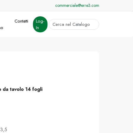
commerciale@erre3.com
Contatti
Log-
cerca
mo
In
Invia
o da tavolo 14 fogli
 3,5