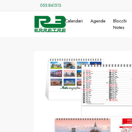
055.841513
Calendari
Agende
Blocchi
Notes