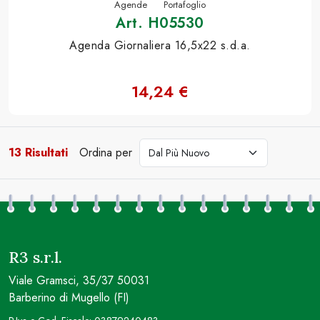
Agende
Portafoglio
Art. H05530
Agenda Giornaliera 16,5x22 s.d.a.
14,24 €
13 Risultati
Ordina per
cerca
R3 s.r.l.
Viale Gramsci, 35/37 50031
Barberino di Mugello (FI)