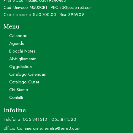
P.Iva e Cod. Fiscale: 03879240483
Cod. Univoco: M5UXCR1 - PEC: r3@pec.erre3.com
Capitale sociale: € 50.700,00 - Rea: 396909
Menu
Calendari
Agende
Blocchi Notes
Abbigliamento
Oggettistica
Catalogo Calendari
Catalogo Outlet
Chi Siamo
Contatti
Infoline
Telefono:
055.841513
-
055.841523
Ufficio Commerciale:
erretre@erre3.com