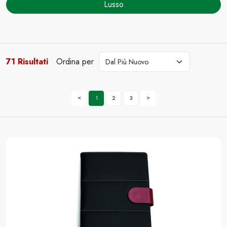
Lusso
71 Risultati
Ordina per
cerca
<
>
1
2
3