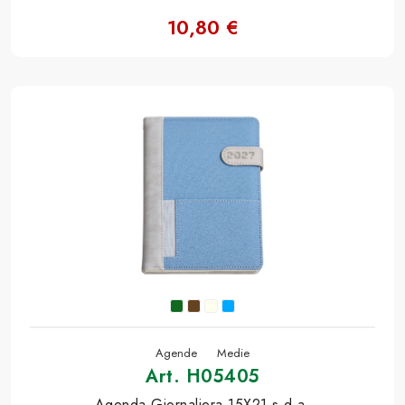
10,80 €
Agende
Medie
Art. H05405
Agenda Giornaliera 15X21 s.d.a.