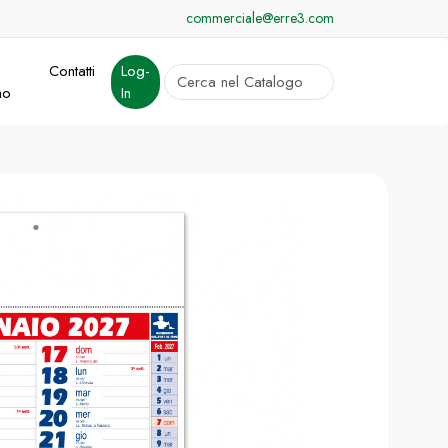
commerciale@erre3.com
Contatti
Log-
cerca
mo
In
Invia