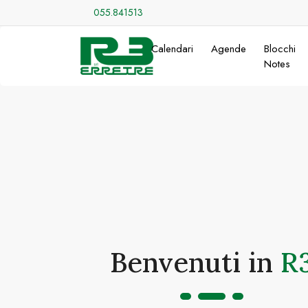
055.841513
Calendari
Agende
Blocchi
Notes
Benvenuti in
R